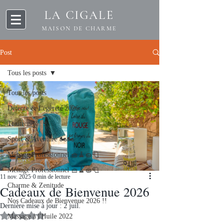
LA CIGALE
MAISON DE CHARME
Post
Tous les posts
Tous les posts
Détente & Légèreté 2026
Traiteur 💯 🍷
Sport & Aventure 🏍️🏍️
Ménage Professionnel 🧺🧹🧽🧻
Ménage Professionnel 🧺🧹🧽🧻
11 nov. 2025
0 min de lecture
Charme & Zenitude
Cadeaux de Bienvenue 2026
Nos Cadeaux de Bienvenue 2026 !!
Dernière mise à jour :
2 juil.
Noté NaN étoiles sur 5.
Massage à l'Huile 2022