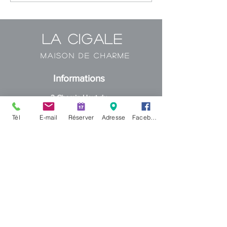
La Cigale
MAISON DE CHARME
Informations
3 Chemin Haut du
Chem. du Vallon de Cournet, 30210
Tél
E-mail
Réserver
Adresse
Facebook
Castillon-du-Gard
+
33 (0) 6 16 49 25 79
francinelecreps30@gmail.com
Navigation
Accueil
La Maison
Tarifs