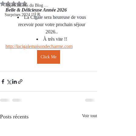
Noté NaN étoiles sur 5.
Appréciations du Blog ...
Belle & Délicieuse Année 2026
Surprises 2024 !!🍾🥂
La Cigale sera heureuse de vous 
recevoir pour votre prochain séjour 
2026.. 
À très vite !! 
http://lacigalemaisondecharme.com
Click Me
Posts récents
Voir tout