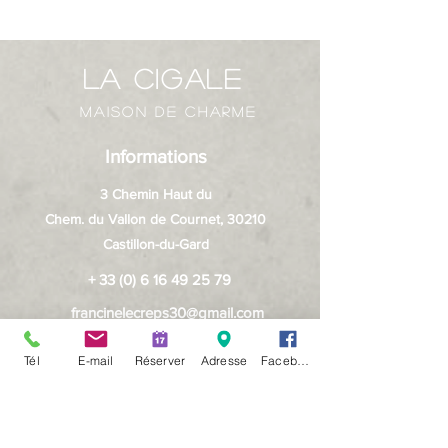
La Cigale
MAISON DE CHARME
Informations
3 Chemin Haut du
Chem. du Vallon de Cournet, 30210
Castillon-du-Gard
+
33 (0) 6 16 49 25 79
francinelecreps30@gmail.com
Navigation
Tél
E-mail
Réserver
Adresse
Facebook
Accueil
La Maison