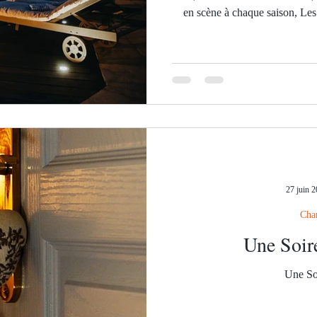
en scène à chaque saison, Les
garrigue, seront vos nouvelles am
Appréciations... Elles vous 
Paradis.... Et pour ceux qui s
maison, et
27 juin 
Cha
Une Soiré
Une Soi