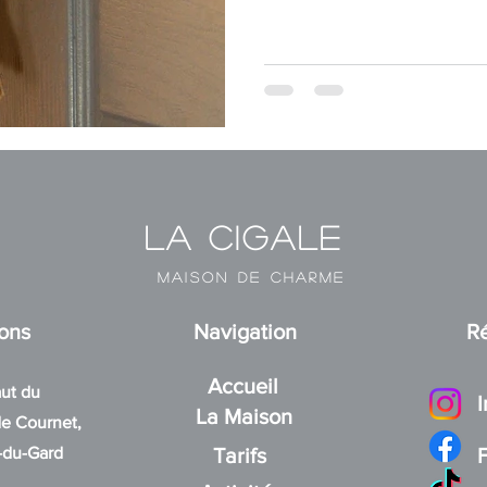
La Cigale
MAISON DE CHARME
ions
Navigation
R
Accueil
ut du
La Maison
e Cournet,
-du-Gard
Tarifs