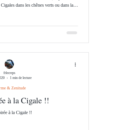
 Cigales dans les chênes verts ou dans la
ies... Enfin quoi dire de plus, regardez les
donneront envie de venir dans mon Petit
ont déjà venus, une nouvelle Déco dans la
 de nouvelles surpris
frlecreps
2020
1 min de lecture
rme & Zenitude
e à la Cigale !!
rée à la Cigale !!