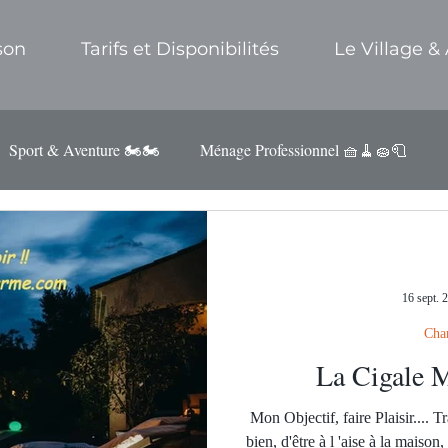
son
Tarifs et Disponibilités
Le Village & 
Sport & Aventure 🏍️🏍️
Ménage Professionnel 🧺🧹🧽🧻
Nos Cadeaux de Bienvenue 2026 !!
Massage à l'Huile 2022
16 sept. 
Cha
La Cigale 
Mon Objectif, faire Plaisir.... T
bien, d'être à l 'aise à la maison