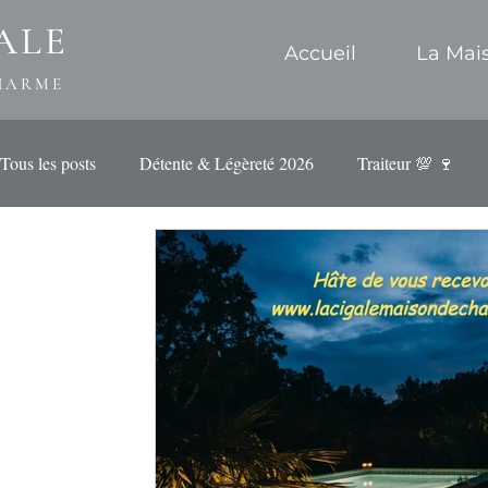
ALE
Accueil
La Mai
HARME
Tous les posts
Détente & Légèreté 2026
Traiteur 💯 🍷
Ménage Professionnel 🧺🧹🧽🧻
Charme & Zenitude
Appréciations du Blog ...
Surprises 2024 !!🍾🥂