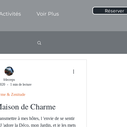
Réserver
Activités
Voir Plus
frlecreps
2020
1 min de lecture
rme & Zenitude
Maison de Charme
ransmettre à mes hôtes, l 'envie de se sentir
, J 'adore la Déco, mon Jardin, et je les mets