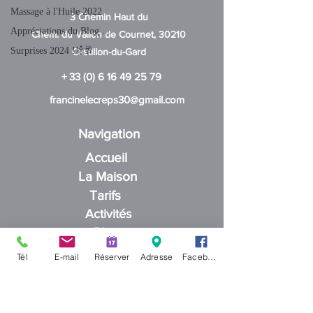
Massage à l'Huile 2022
3 Chemin Haut du
Appréciations du Blog ...
Chem. du Vallon de Cournet, 30210
Surprises 2024 !!🍾🥂
Castillon-du-Gard
+
33 (0) 6 16 49 25 79
francinelecreps30@gmail.com
Navigation
Accueil
La Maison
Tarifs
Activités
Blog
Contact
Tél
E-mail
Réserver
Adresse
Facebook
Réseaux