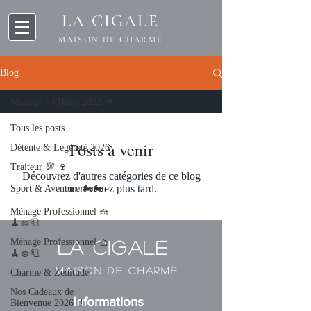
LA CIGALE
MAISON DE CHARME
Blog
Massage à l'Huile 2022
Tous les posts
Posts à venir
Détente & Légèreté 2026
Traiteur 💯 🍷
Découvrez d'autres catégories de ce blog
ou revenez plus tard.
Sport & Aventure 🏍️🏍️
Ménage Professionnel 🧺
🧹🧽🧻
Ménage Professionnel 🧺
La Cigale
🧹🧽🧻
MAISON DE CHARME
Charme & Zenitude
Nos Cadeaux de
Informations
Bienvenue 2026 !!